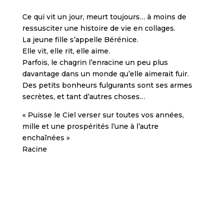
t
h
Ce qui vit un jour, meurt toujours… à moins de
c
ressusciter une histoire de vie en collages.
h
La jeune fille s’appelle Bérénice.
e
Elle vit, elle rit, elle aime.
c
Parfois, le chagrin l’enracine un peu plus
k
davantage dans un monde qu’elle aimerait fuir.
i
Des petits bonheurs fulgurants sont ses armes
n
secrètes, et tant d’autres choses…
g
« Puisse le Ciel verser sur toutes vos années,
o
mille et une prospérités l’une à l’autre
u
enchaînées »
t
Racine
.
DIMENSIONS /
S
Hauteur 42 cm
l
Largeur 32 cm
o
Encadrement Noir
t
o