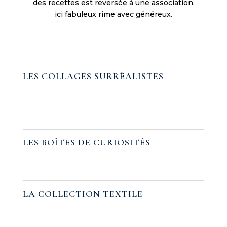
des recettes est reversée à une association.
o
ici fabuleux rime avec généreux.
m
c
l
e
a
LES COLLAGES SURRÉALISTES
r
l
y
d
e
t
LES BOÎTES DE CURIOSITÉS
a
i
l
s
LA COLLECTION TEXTILE
a
l
l