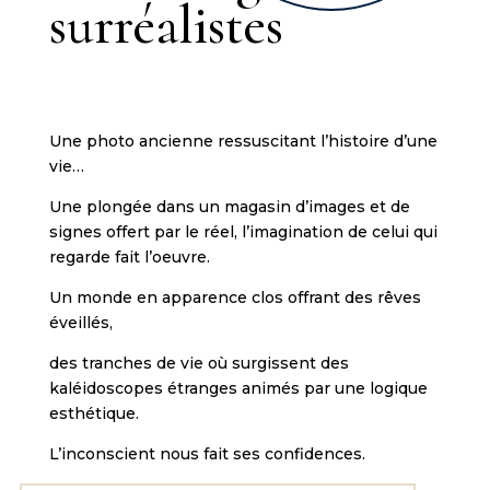
surréalistes
k
i
n
g
d
o
Une photo ancienne
ressuscitant l’histoire d’une
m
vie…
.
c
Une plongée dans un magasin d’images et de
o
signes offert par le réel, l’imagination de celui qui
m
regarde fait l’oeuvre.
.
Un monde en apparence clos offrant des rêves
I
éveillés,
f
des tranches de vie où surgissent des
y
kaléidoscopes étranges animés par une logique
o
esthétique.
u
'
L’inconscient nous fait ses confidences.
r