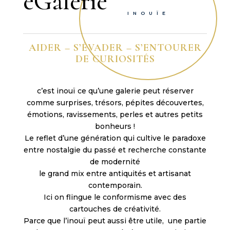
eGalerie
g
o
INOUÏE
p
t
AIDER – S’ÉVADER – S’ENTOURER
i
DE CURIOSITÉS
o
n
s
c’est inouï ce qu’une galerie peut réserver
,
comme surprises, trésors, pépites découvertes,
C
émotions, ravissements, perles et autres petits
a
bonheurs !
s
Le reflet d’une génération qui cultive le paradoxe
i
entre nostalgie du passé et recherche constante
n
de modernité
o
le grand mix entre antiquités et artisanat
K
contemporain.
i
Ici on flingue le conformisme avec des
n
cartouches de créativité.
g
Parce que l’inouï peut aussi être utile, une partie
d