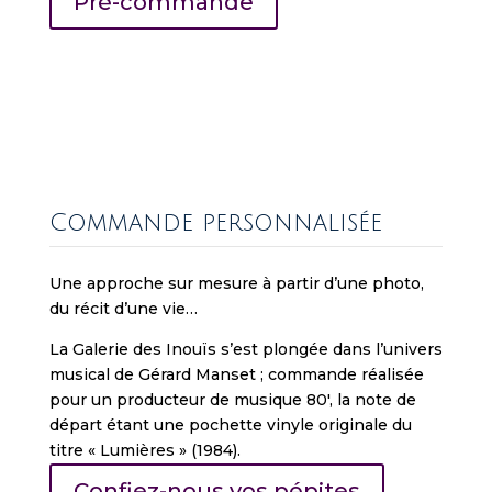
Pré-commande
s
o
u
t
b
y
o
f
Commande personnalisée
f
e
r
Une approche sur mesure à partir d’une photo,
i
du récit d’une vie…
n
La Galerie des Inouïs s’est plongée dans l’univers
g
musical de Gérard Manset ; commande réalisée
a
pour un producteur de musique 80′, la note de
c
départ étant une pochette vinyle originale du
u
titre « Lumières » (1984).
r
a
Confiez-nous vos pépites