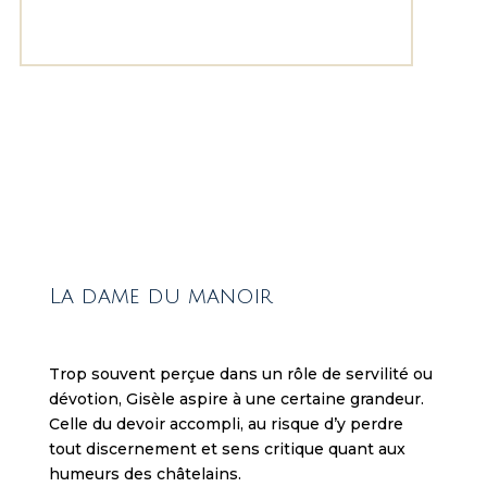
e
l
o
o
k
i
n
g
f
o
r
a
La dame du manoir
f
u
n
Trop souvent perçue dans un rôle de servilité ou
o
dévotion, Gisèle aspire à une certaine grandeur.
n
Celle du devoir accompli, au risque d’y perdre
l
tout discernement et sens critique quant aux
i
humeurs des châtelains.
n