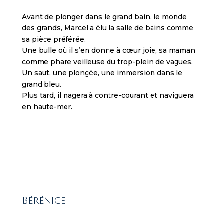
s
Avant de plonger dans le grand bain, le monde
,
des grands, Marcel a élu la salle de bains comme
R
sa pièce préférée.
i
Une bulle où il s’en donne à cœur joie, sa maman
p
comme phare veilleuse du trop-plein de vagues.
p
Un saut, une plongée, une immersion dans le
e
grand bleu.
r
Plus tard, il nagera à contre-courant et naviguera
C
en haute-mer.
a
s
DIMENSIONS /
i
Hauteur 41 cm
n
Largeur 31 cm
o
Encadrement Bois chêne clair
i
s
w
Bérénice
o
r