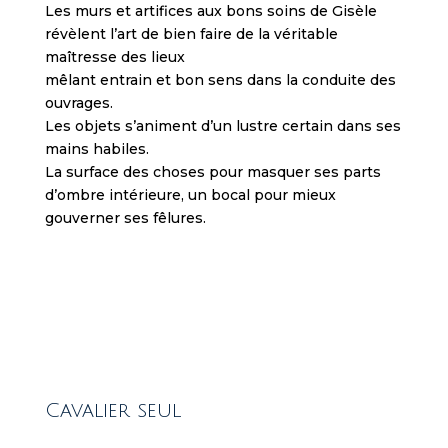
Les murs et artifices aux bons soins de Gisèle
e
révèlent l’art de bien faire de la véritable
c
maîtresse des lieux
a
mêlant entrain et bon sens dans la conduite des
s
ouvrages.
i
Les objets s’animent d’un lustre certain dans ses
n
mains habiles.
o
La surface des choses pour masquer ses parts
e
d’ombre intérieure, un bocal pour mieux
x
gouverner ses fêlures.
p
e
DIMENSIONS /
r
Hauteur 41 cm
i
Largeur 31 cm
e
Encadrement Noir
n
c
e
w
Cavalier seul
i