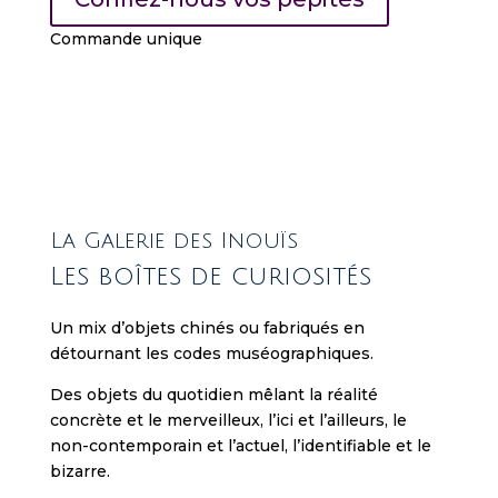
t
e
Commande unique
d
s
e
l
e
c
t
La Galerie des Inouïs
i
o
Les boîtes de curiosités
n
o
Un mix d’objets chinés ou fabriqués
en
f
détournant les codes muséographiques.
o
Des objets du quotidien mêlant la réalité
n
concrète et le merveilleux,
l’ici et l’ailleurs, le
l
non-contemporain et l’actuel,
l’identifiable et le
i
bizarre.
n