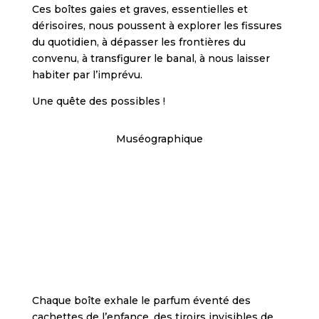
e
Ces boîtes gaies et graves, essentielles et
s
dérisoires,
nous poussent à explorer les fissures
l
du quotidien,
à dépasser les frontières du
o
convenu,
à transfigurer le banal, à nous laisser
t
habiter par l’imprévu.
g
a
Une quête des possibles !
m
e
Muséographique
s
a
l
o
n
g
s
i
Cabinet de curiosités en boîte
d
e
Chaque boîte exhale le parfum éventé des
h
cachettes de l’enfance,
des tiroirs invisibles de