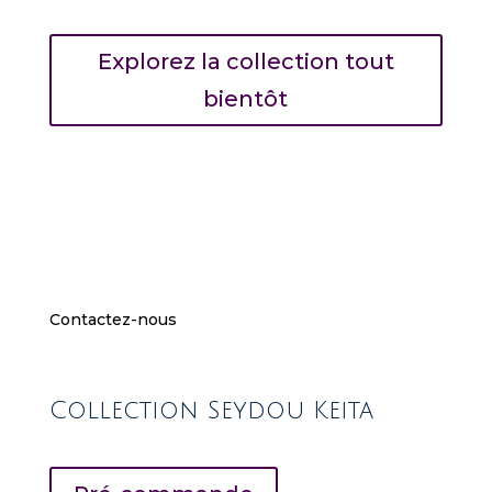
n
a
Explorez la collection tout
u
t
bientôt
s
N
e
w
Z
e
a
l
a
Contactez-nous
n
d
s
Collection Seydou Keita
t
a
n
d