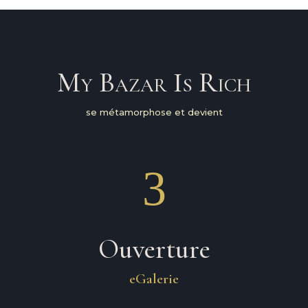
d
e
p
o
s
My Bazar Is Rich
i
t
a
se métamorphose et devient
n
d
w
3
i
t
h
d
r
Ouverture
a
w
eGalerie
a
l