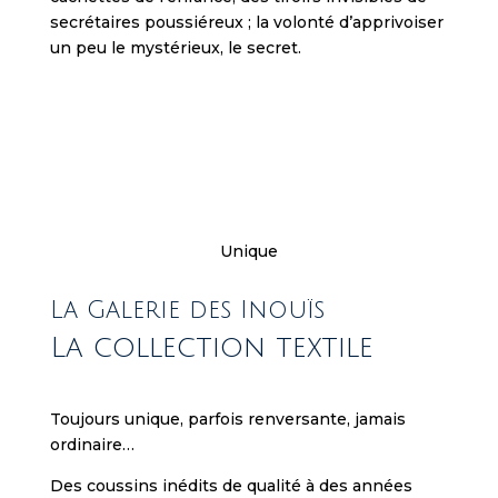
e
secrétaires poussiéreux ;
la volonté d’apprivoiser
l
un peu le mystérieux, le secret.
p
f
u
l
r
e
s
o
Unique
u
r
La Galerie des Inouïs
c
La collection textile
e
s
f
Toujours unique, parfois renversante, jamais
o
ordinaire…
r
N
Des coussins inédits de qualité à des années