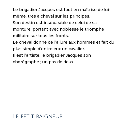
t
h
Le brigadier Jacques est tout en maîtrise de lui-
a
même, très à cheval sur les principes.
w
Son destin est inséparable de celui de sa
i
monture, portant avec noblesse le triomphe
d
militaire sur tous les fronts.
e
Le cheval donne de l’allure aux hommes et fait du
v
plus simple d’entre eux un cavalier.
a
Il est l’artiste, le brigadier Jacques son
r
chorégraphe ; un pas de deux…
i
DIMENSIONS /
e
Hauteur 51 cm
t
Largeur 41 cm
y
Encadrement Bois chêne clair
o
f
g
a
Le petit baigneur
m
e