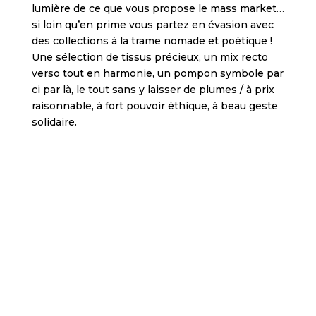
e
lumière de ce que vous propose le mass market…
w
s
i loin qu’en prime vous partez en évasion avec
Z
des collections à la trame nomade et poétique !
e
Une sélection de tissus précieux, un mix recto
a
verso tout en harmonie, un pompon symbole par
l
ci par là,
le tout sans y laisser de plumes / à prix
a
raisonnable, à fort pouvoir éthique, à beau geste
n
solidaire.
d
p
l
a
y
e
r
s
.
Plage privée
I
f
x Petits Frères des
Pauvres